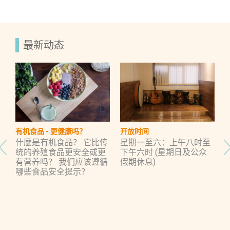
最新动态
有机食品 - 更健康吗？
开放时间
？
什麽是有机食品？ 它比传
星期一至六：上午八时至
有
统的养殖食品更安全或更
下午六时 (星期日及公众
者
有营养吗？ 我们应该遵循
假期休息)
帮
哪些食品安全提示？
康