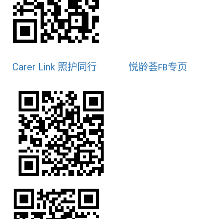
Carer Link 照护同行
悦龄荟
专
页
FB