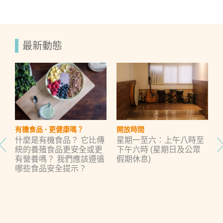
最新動態
有機食品 - 更健康嗎？
開放時間
？
什麼是有機食品？ 它比傳
星期一至六：上午八時至
有
統的養殖食品更安全或更
下午六時 (星期日及公眾
者
有營養嗎？ 我們應該遵循
假期休息)
幫
哪些食品安全提示？
康