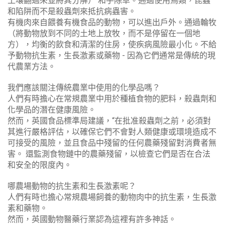
土壤翻過來並將其分解） 和手除草。通過使用鳥類，昆蟲
和陷阱而不是殺蟲劑來抵抗病蟲害。
有機肉來自餵養有機食品的動物，可以進出戶外。通過輪牧
（將動物放到不同的土地上放牧，而不是停留在一個地
方），均衡的飲食和清潔的住房，使疾病風險最小化。不給
予動物抗生素，生長激素或藥物 - 因為它們通常是傳統的現
代農業方法。
我們應該關注傳統農業中使用的化學品嗎？
人們有時擔心在常規農業中用於種植食物的肥料，殺蟲劑和
化學品的潛在健康風險。
然而，英國食品標準局建議，“在批准殺蟲劑之前，必須對
其進行嚴格評估，以確保它們不會對人類健康或環境造成不
可接受的風險，並且食品中殘留的任何農藥殘留對消費者無
害。 還監測食物鏈中的農藥殘留，以檢查它們是否在合法
和安全的限度內。
哪農場動物的抗生素和生長激素呢？
人們有時也擔心常規農場飼養的動物肉中的抗生素，生長激
素和藥物。
然而，英國動物醫藥行業認為這裡有許多神話。