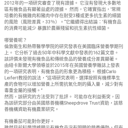
2012年的一項研究審查了現有證據。 它沒有發現大多數地
區有機食品有顯著益處的證據。 然而，它確實指出，'常規
培養的有機雞肉和豬肉中存在耐受3種或更多抗生素的細菌
的風險（風險差異，33％）。“它繼續得出結論：'有機食品
的消費可能減少 暴露於農藥殘留和抗生素抗性細菌。
哪營養呢？
倫敦衛生和熱帶醫學學院的研究發表在美國臨床營養學期刊
上。 它分析了過去50年中科學文獻中發表的162篇文章。
該評價未發現有機食品和傳統食品的營養成分差異顯著。
由紐卡斯爾大學領導並於2015年在英國營養學雜誌上發表
的一項研究表明，有機食品的形象更為積極。 根據Carlo
Leifert教授的說法，“這項研究表明，選擇按照有機標準生
產的食物可以增加營養上所需抗氧化劑的攝入量，減少對有
毒重金屬的接觸。”
然而，該研究的方法受到了批評。 可能存在利益衝突，因
為該研究部分由英國慈善機構Sheepdrove Trust資助，該慈
善機構資助有機農業研究。
有機番茄可能對你更好。
雖然目前科學證據顯示有機食品沒有明顯的營養優勢，但有