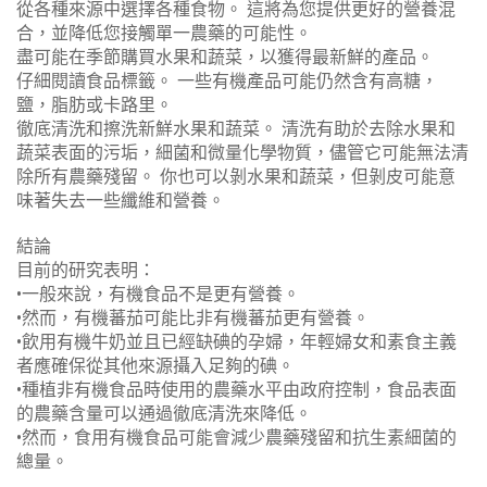
從各種來源中選擇各種食物。 這將為您提供更好的營養混
合，並降低您接觸單一農藥的可能性。
盡可能在季節購買水果和蔬菜，以獲得最新鮮的產品。
仔細閱讀食品標籤。 一些有機產品可能仍然含有高糖，
鹽，脂肪或卡路里。
徹底清洗和擦洗新鮮水果和蔬菜。 清洗有助於去除水果和
蔬菜表面的污垢，細菌和微量化學物質，儘管它可能無法清
除所有農藥殘留。 你也可以剝水果和蔬菜，但剝皮可能意
味著失去一些纖維和營養。
結論
目前的研究表明：
•一般來說，有機食品不是更有營養。
•然而，有機蕃茄可能比非有機蕃茄更有營養。
•飲用有機牛奶並且已經缺碘的孕婦，年輕婦女和素食主義
者應確保從其他來源攝入足夠的碘。
•種植非有機食品時使用的農藥水平由政府控制，食品表面
的農藥含量可以通過徹底清洗來降低。
•然而，食用有機食品可能會減少農藥殘留和抗生素細菌的
總量。