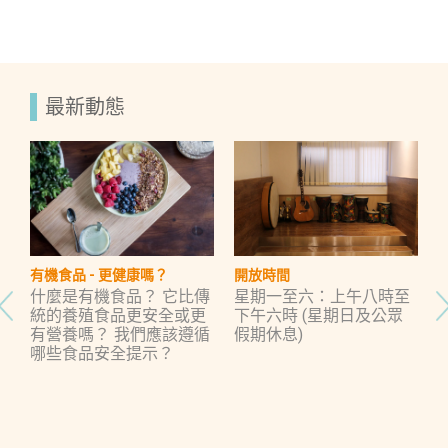
最新動態
有機食品 - 更健康嗎？
開放時間
？
什麼是有機食品？ 它比傳
星期一至六：上午八時至
有
統的養殖食品更安全或更
下午六時 (星期日及公眾
者
有營養嗎？ 我們應該遵循
假期休息)
幫
哪些食品安全提示？
康