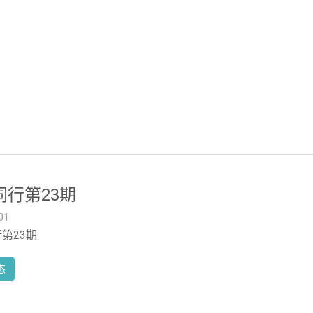
同行第23期
01
第23期
态