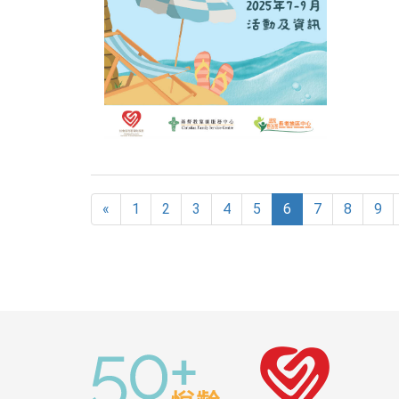
«
1
2
3
4
5
6
7
8
9