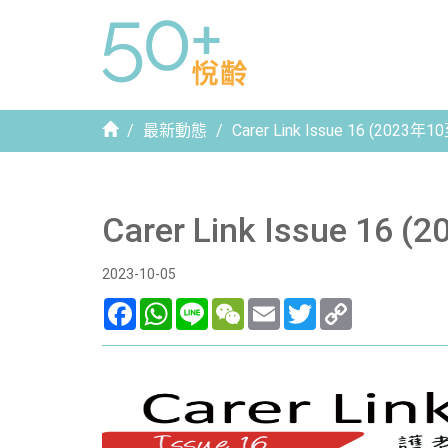
首
最新動態
Carer Link Issue 16 (2023年
頁
Carer Link Issue 16
2023-10-05
Facebook
WhatsApp
Line
WeChat
Email
Twitter
Copy
Link